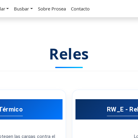
lar
Busbar
Sobre Prosea
Contacto
Reles
 Térmico
RW_E - Re
tegen las cargas contra el
L