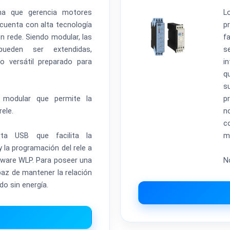
ma que gerencia motores
L
 cuenta con alta tecnología
p
 rede. Siendo modular, las
f
pueden ser extendidas,
s
o versátil preparado para
i
q
s
modular que permite la
p
ele.
n
c
a USB que facilita la
m
 la programación del rele a
tware WLP. Para poseer una
N
paz de mantener la relación
o sin energía.