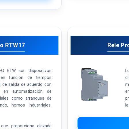
ico RTW17
Rele Pr
EG RTW son dispositivos
L
, en función de tiempos
d
l de salida de acuerdo con
m
s en automatización de
e
riales como arranques de
pr
o, hornos industriales,
la
l que proporciona elevada