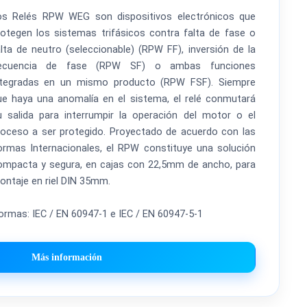
os Relés RPW WEG son dispositivos electrónicos que
rotegen los sistemas trifásicos contra falta de fase o
alta de neutro (seleccionable) (RPW FF), inversión de la
ecuencia de fase (RPW SF) o ambas funciones
ntegradas en un mismo producto (RPW FSF). Siempre
ue haya una anomalía en el sistema, el relé conmutará
u salida para interrumpir la operación del motor o el
roceso a ser protegido. Proyectado de acuerdo con las
ormas Internacionales, el RPW constituye una solución
ompacta y segura, en cajas con 22,5mm de ancho, para
ontaje en riel DIN 35mm.
ormas: IEC / EN 60947-1 e IEC / EN 60947-5-1
Más información