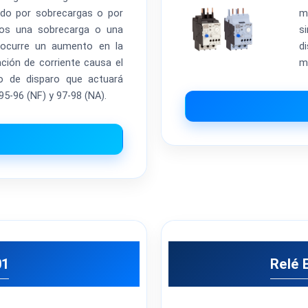
ado por sobrecargas o por
m
mos una sobrecarga o una
s
, ocurre un aumento en la
d
ación de corriente causa el
m
o de disparo que actuará
95-96 (NF) y 97-98 (NA).
01
Relé 