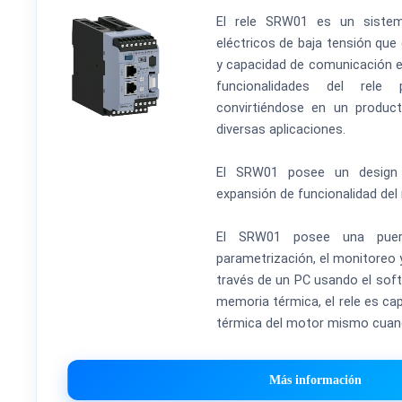
El rele SRW01 es un siste
eléctricos de baja tensión que
y capacidad de comunicación en
funcionalidades del rele 
convirtiéndose en un product
diversas aplicaciones.
El SRW01 posee un design 
expansión de funcionalidad del r
El SRW01 posee una puert
parametrización, el monitoreo y
través de un PC usando el sof
memoria térmica, el rele es ca
térmica del motor mismo cuand
Más información