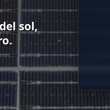
del sol,
ro.