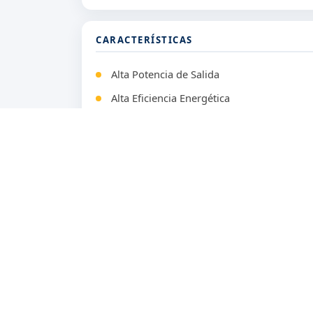
CARACTERÍSTICAS
Alta Potencia de Salida
Alta Eficiencia Energética
Tecnología Multi-Busbar (MBB)
Células Bifaciales
Diseño de Media Celda
Resistencia a Condiciones Climáticas
Larga Durabilidad y Fiabilidad
Certificaciones Internacionales
APLICACIONES
Parques Solares Comerciales