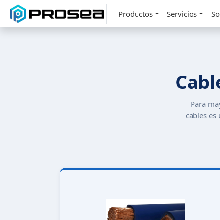
Productos
Servicios
So
Cabl
Para may
cables es 